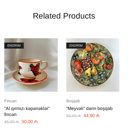
Related Products
ENDİRİM
ENDİRİM
Fincan
Boşqab
“Al qırmızı kəpənəklər”
“Meyvəli” dərin boşqab
fincan
44,90
₼
55,00
₼
30,00
₼
45,00
₼