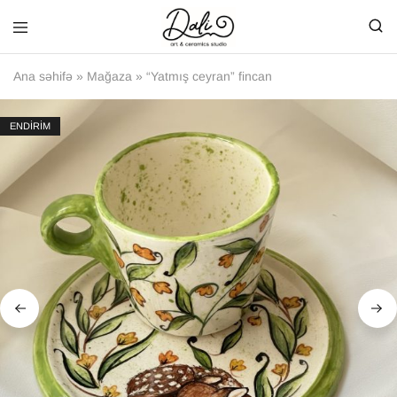
Ana səhifə
»
Mağaza
»
“Yatmış ceyran” fincan
ENDİRİM