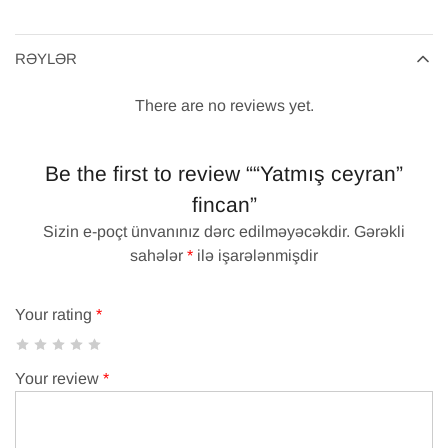
RƏYLƏR
There are no reviews yet.
Be the first to review ““Yatmış ceyran”
fincan”
Sizin e-poçt ünvanınız dərc edilməyəcəkdir.
Gərəkli
sahələr
*
ilə işarələnmişdir
Your rating
*
Your review
*