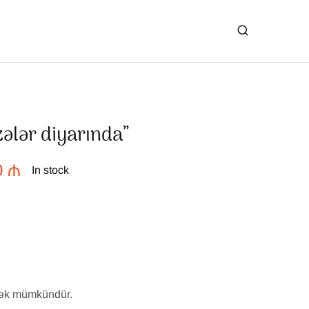
ələr diyarında”
0
₼
In stock
mək mümkündür.