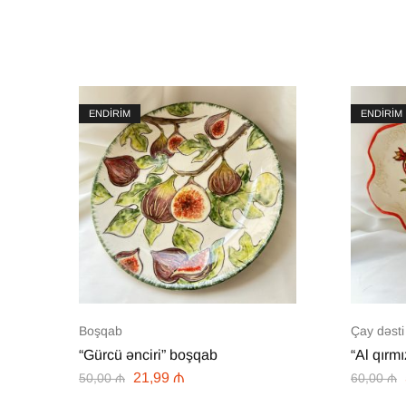
ENDİRİM
ENDİRİM
Boşqab
Çay dəsti
“Gürcü ənciri” boşqab
“Al qırmı
21,99
₼
50,00
₼
60,00
₼