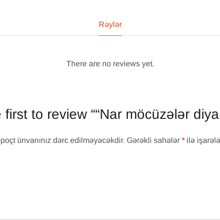
Rəylər
There are no reviews yet.
 first to review ““Nar möcüzələr diya
-poçt ünvanınız dərc edilməyəcəkdir.
Gərəkli sahələr
*
ilə işarəl