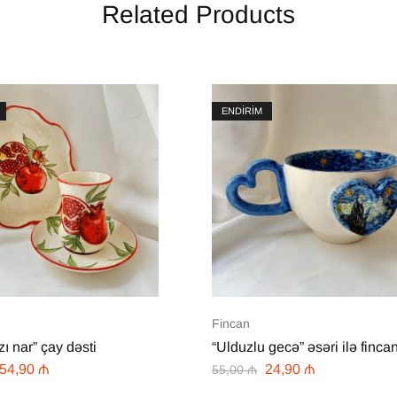
Related Products
ENDİRİM
Fincan
zı nar” çay dəsti
“Ulduzlu gecə” əsəri ilə finca
54,90
₼
24,90
₼
55,00
₼