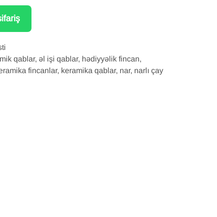
ifariş
ti
mik qablar
,
əl işi qablar
,
hədiyyəlik fincan
,
eramika fincanlar
,
keramika qablar
,
nar
,
narlı çay