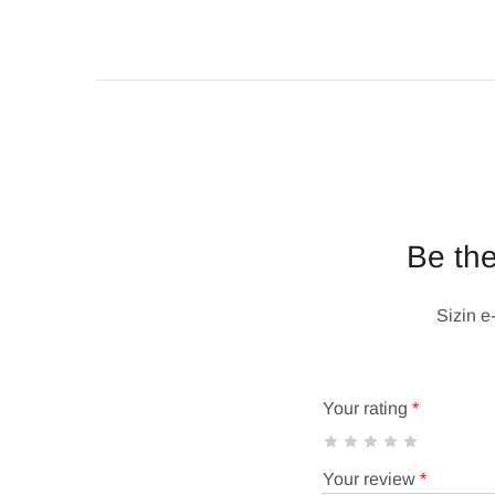
Be the
Sizin e
Your rating
*
Your review
*