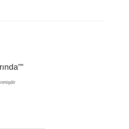
rında””
ənmişdir