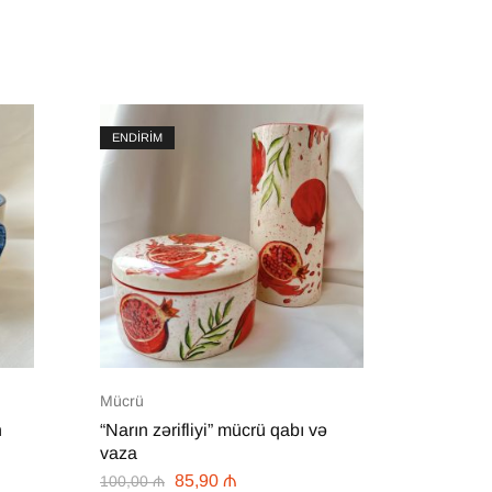
ENDİRİM
ENDİRİM
Mücrü
Fincan
n
“Narın zərifliyi” mücrü qabı və
“Love i
vaza
44,00
₼
85,90
₼
100,00
₼