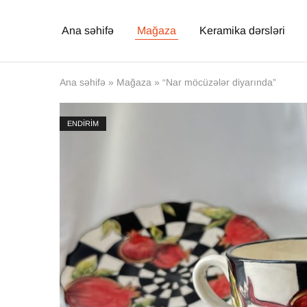
Ana səhifə
Mağaza
Keramika dərsləri
Ana səhifə
»
Mağaza
»
“Nar möcüzələr diyarında”
ENDİRİM