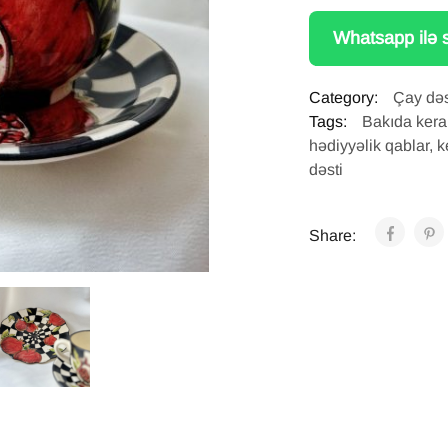
Whatsapp ilə s
Category:
Çay dəs
Tags:
Bakıda kera
hədiyyəlik qablar
,
k
dəsti
Share: