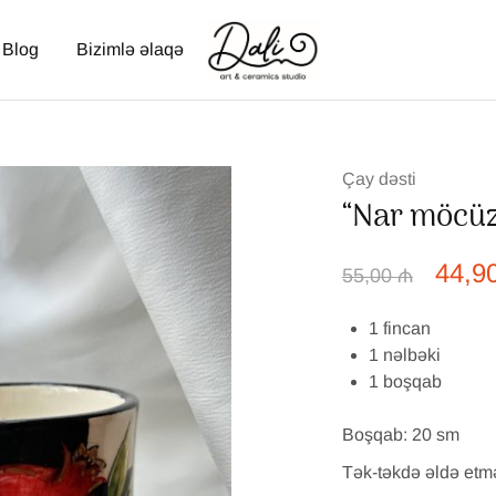
Blog
Bizimlə əlaqə
Dali
Masterklasslar,
Art
Keramika
Ceramics
əl
işləri,
Vazalar,
Rəsm
dərsləri
Çay dəsti
–
bakıda
“Nar möcüz
hədiyəlik
keramik
məhsullar
44,9
55,00
₼
1 fincan
1 nəlbəki
1 boşqab
Boşqab: 20 sm
Tək-təkdə əldə et