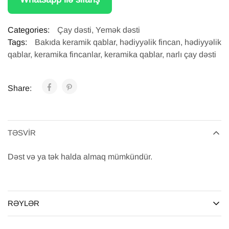
Categories:
Çay dəsti
,
Yemək dəsti
Tags:
Bakıda keramik qablar
,
hədiyyəlik fincan
,
hədiyyəlik
qablar
,
keramika fincanlar
,
keramika qablar
,
narlı çay dəsti
Share:
TƏSVIR
Dəst və ya tək halda almaq mümkündür.
RƏYLƏR