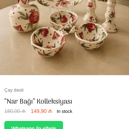
Çay dəsti
“Nar Bağı” Kolleksiyası
180,00
₼
149,90
₼
In stock
Whatsapp ilə sifariş