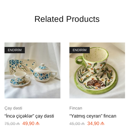
Related Products
ENDİRİM
ENDİRİM
Çay dəsti
Fincan
“İncə çiçəklər” çay dəsti
“Yatmış ceyran” fincan
49,90
₼
34,90
₼
75,00
₼
45,00
₼