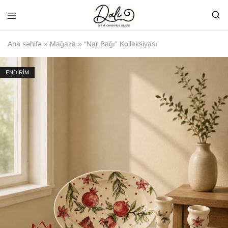
Ana səhifə
»
Mağaza
»
“Nar Bağı” Kolleksiyası
ENDİRİM