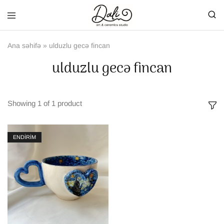
Ana səhifə
»
ulduzlu gecə fincan
ulduzlu gecə fincan
Showing
1
of
1
product
ENDİRİM