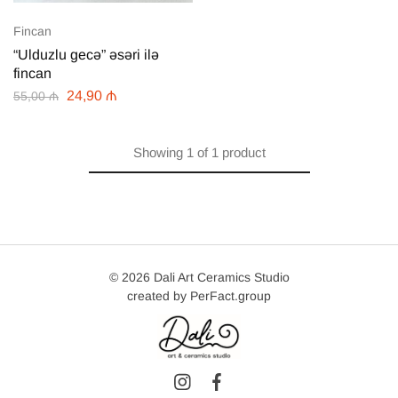
Fincan
“Ulduzlu gecə” əsəri ilə
fincan
24,90
₼
55,00
₼
Showing
1
of
1
product
© 2026 Dali Art Ceramics Studio
created by
PerFact.group