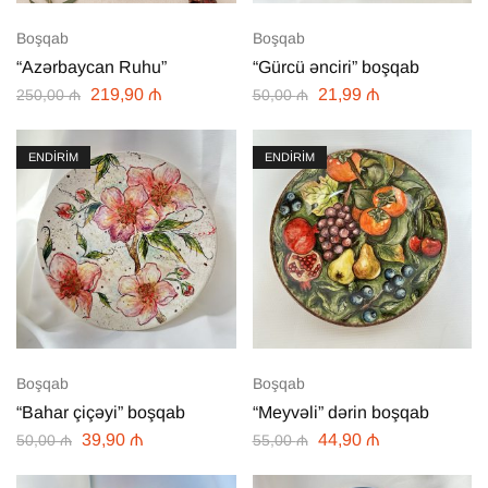
Boşqab
Boşqab
“Azərbaycan Ruhu”
“Gürcü ənciri” boşqab
219,90
₼
21,99
₼
250,00
₼
50,00
₼
ENDİRİM
ENDİRİM
Boşqab
Boşqab
“Bahar çiçəyi” boşqab
“Meyvəli” dərin boşqab
39,90
₼
44,90
₼
50,00
₼
55,00
₼