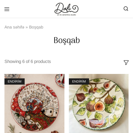
Ana səhifə
»
Boşqab
Boşqab
Showing
6
of
6
products
ENDİRİM
ENDİRİM