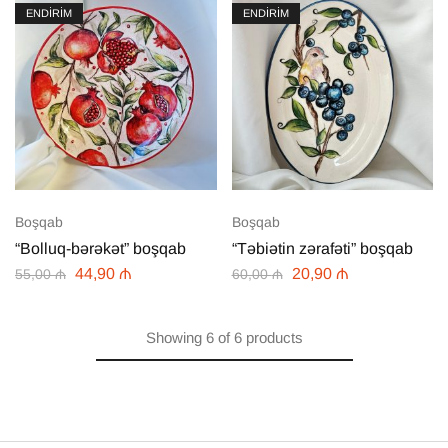
ENDİRİM
ENDİRİM
Boşqab
Boşqab
“Bolluq-bərəkət” boşqab
“Təbiətin zərafəti” boşqab
44,90
₼
20,90
₼
55,00
₼
60,00
₼
Showing
6
of
6
products