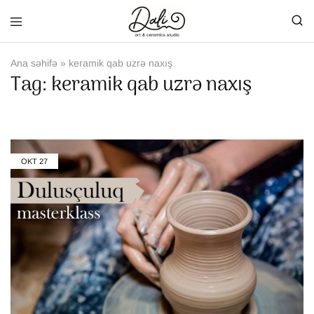
Ana səhifə
»
keramik qab uzrə naxış
Tag:
keramik qab uzrə naxış
OKT
27