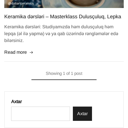
Keramika dərsləri – Masterklass Dulusçuluq, Lepka
Keramika dərsləri: Studiyamızda həm dulusçuluq həm
lepqa (əl ilə yapma) və ya qab üzərində rəngləmələr edə
bilərsiniz.
Read more
Showing
1
of
1
post
Axtar
Axtar