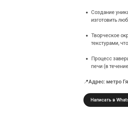
Создание уник
изготовить люб
Творческое окр
текстурами, ч
Процесс завер
печи (в течени
📍
Адрес: метро Г
Написать в What