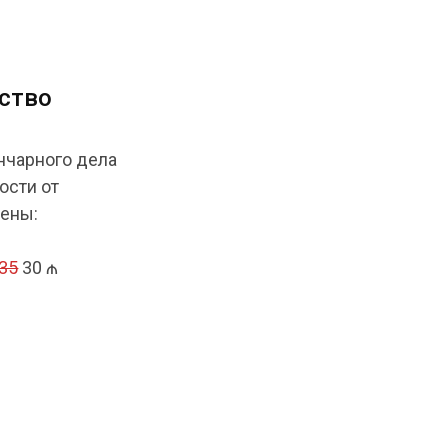
сство
нчарного дела
ости от
цены:
35
30 ₼