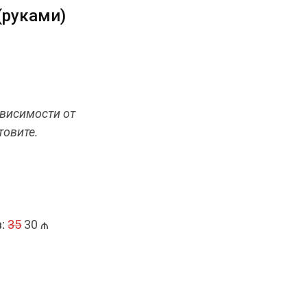
(руками)
ависимости от
товите.
:
35
30 ₼