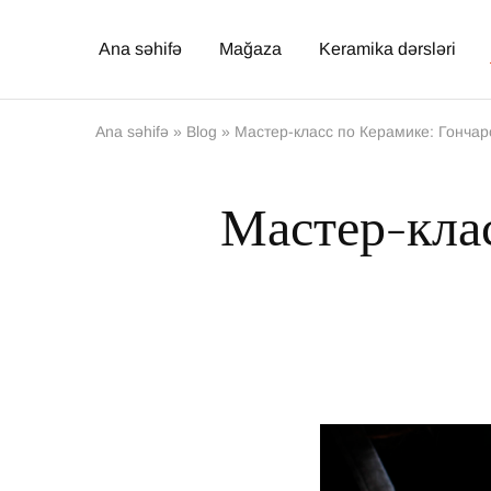
Ana səhifə
Mağaza
Keramika dərsləri
Ana səhifə
»
Blog
»
Мастер-класс по Керамике: Гончар
Мастер-клас