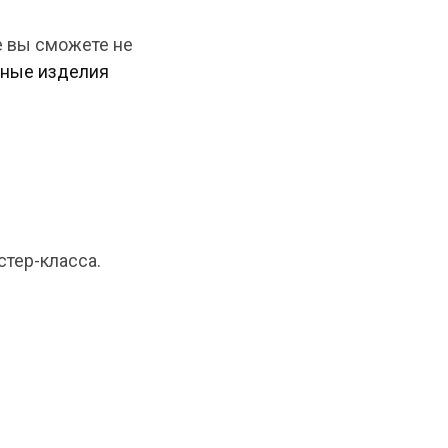
де вы сможете не
сные изделия
стер-класса.