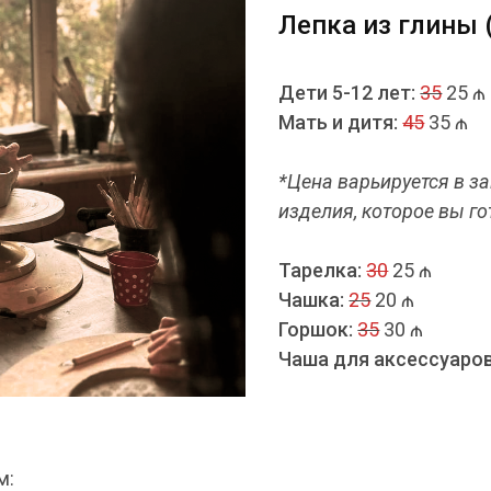
Лепка из глины 
Дети 5-12 лет:
35
25 ₼
Мать и дитя:
45
35 ₼
*Цена варьируется в з
изделия, которое вы го
Тарелка:
30
25 ₼
Чашка:
25
20 ₼
Горшок:
35
30 ₼
Чаша для аксессуаров
м: