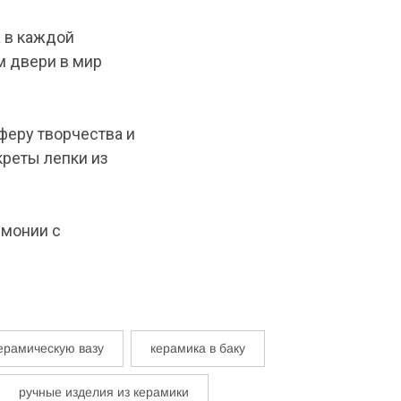
а в каждой
м двери в мир
феру творчества и
креты лепки из
рмонии с
керамическую вазу
керамика в баку
ручные изделия из керамики