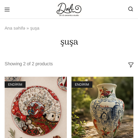
Ana səhifə
»
şuşa
şuşa
Showing
2
of
2
products
ENDİRİM
ENDİRİM