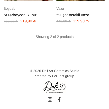
Boşqab
Vaza
“Azərbaycan Ruhu”
“Şuşa” təsvirli vaza
219,90
₼
119,90
₼
250,00
₼
140,00
₼
Showing
2
of
2
products
© 2026 Dali Art Ceramics Studio
created by
PerFact.group